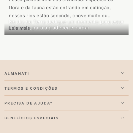
flora e da fauna estão entrando em extinção,
nossos rios estão secando, chove muito ou...
ABRIL 22, 2024
No dia da Terra dedique um momento para estar
presente, para agradecer e cuidar.
Leia mais
ALMANATI
TERMOS E CONDIÇÕES
PRECISA DE AJUDA?
BENEFÍCIOS ESPECIAIS